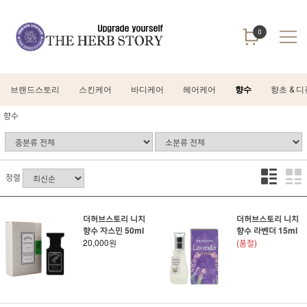
0
브랜드스토리
스킨케어
바디케어
헤어케어
향수
향초 & 
향수
정렬
더허브스토리 니치
더허브스토리 니치
향수 자스민 50ml
향수 라벤더 15ml
20,000원
(품절)