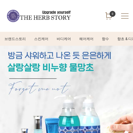
0
브랜드스토리
스킨케어
바디케어
헤어케어
향수
향초 & 