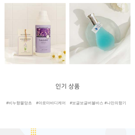
인기 상품
#비누향물망초
#아로마바디케어
#보글보글버블바스
#나만의향기