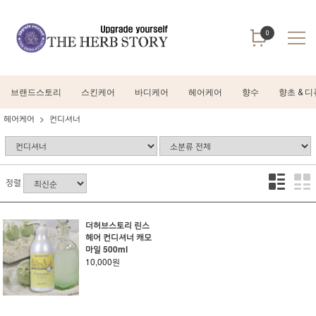
0
브랜드스토리
스킨케어
바디케어
헤어케어
향수
향초 & 
헤어케어
컨디셔너
정렬
더허브스토리 린스
헤어 컨디셔너 캐모
마일 500ml
10,000원