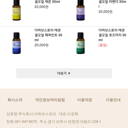
셜오일 레몬 30ml
셜오일 라벤더 30m
l
20,000원
20,000원
더허브스토리 에센
더허브스토리 에센
셜오일 페퍼민트 30
셜오일 로즈마리 30
ml
ml
20,000원
(품절)
더보기 ▼
회사소개
개인정보처리방침
이용약관
이용안내
상호명.주식회사 더허브스토리 대표.이경학
전화.031-947-8070 주소.경기 파주시 탄현면 대동리 238-1