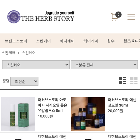
0
브랜드스토리
스킨케어
바디케어
헤어케어
향수
향초 & 
스킨케어
스킨케어
정렬
더허브스토리 아로
더허브스토리 에센
마 마사지오일 롤온
셜오일 30ml
유칼립투스 8ml
20,000원
10,000원
더허브스토리 에센
더허브스토리 에센