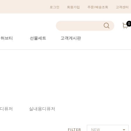
로그인
회원가입
주문/배송조회
고객센터
0
허브티
선물세트
고객게시판
디퓨저
실내용디퓨저
FILTER