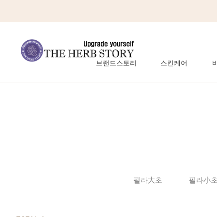
브랜드스토리
스킨케어
필라大초
필라小