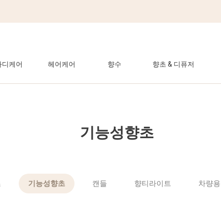
바디케어
헤어케어
향수
향초 & 디퓨저
기능성향초
초
기능성향초
캔들
향티라이트
차량용