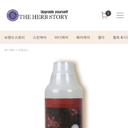
0
브랜드스토리
스킨케어
바디케어
헤어케어
향수
향초 & 
바디케어
버블바스