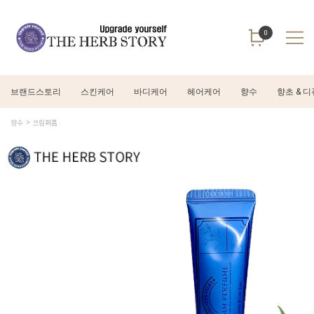
0
브랜드스토리
스킨케어
바디케어
헤어케어
향수
향초 & 
향수
크림퍼퓸